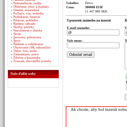
Lokalita:
Detva
»
Nehnuteľnosti, reality
»
Oblečenie, obuv a doplnky
Cena:
380000 EUR
»
Ostatné, nezaradené
11 447 880 SKK
»
Počítače, výp. technika
»
Podnikanie, financie
»
Prístroje, pokladne
Upozornit známeho na inzerát
K
»
Rastliny, záhrada
»
Služby, pôžičky
E-mail známeho:
V
»
Starožitnosti a zbierky
»
Stroje
»
Suroviny, polotovary
»
Šport
Vaše meno:
T
»
Štúdium a vzdelávanie
»
Ubytovanie (SR, zahraničie)
»
Video, foto, audio
»
Zamestnanie, práca
»
Zdravie a kozemtika
»
Zvieratá, chovateľké potreby
Naše ďalšie weby
Ak chcete, aby bol inzerát zob