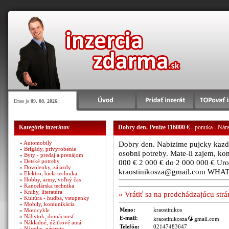
Dnes je
09. 08. 2026
.
Kategórie inzerátov
Dobry den. Penize 116000 €
- ponuka - Nára
»
Automobily
Dobry den. Nabizime pujcky kazde
»
Brigády, privyrobenie
osobni potreby. Mate-li zajem, ko
»
Byty - predaj a prenájom
»
Detské potreby
000 € 2 000 € do 2 000 000 € Uro
»
Dovolenky, zájazdy
kraostinikosza@gmail.com WHAT
»
Elektro, biela technika
»
Hobby, army, voľný čas
»
Kancelárska technika
»
Knihy, literatúra
« Vrátiť sa na predchádzajúcu str
»
Kultúra - hudba, vstupenky
»
Mobily, komunikácia
Meno:
kraostinikos
»
Motocykle
»
Nábytok, domácnosť
E-mail:
kraostinikosza
gmail.com
»
Nákladné, úžitkové autá
Telefón:
02147483647
»
Náradie, nástroje