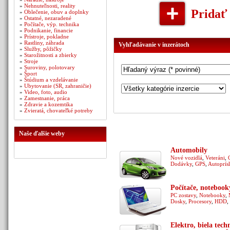
»
Nehnuteľnosti, reality
Pridať
»
Oblečenie, obuv a doplnky
»
Ostatné, nezaradené
»
Počítače, výp. technika
»
Podnikanie, financie
»
Prístroje, pokladne
»
Rastliny, záhrada
Vyhľadávanie v inzerátoch
»
Služby, pôžičky
»
Starožitnosti a zbierky
»
Stroje
»
Suroviny, polotovary
»
Šport
»
Štúdium a vzdelávanie
»
Ubytovanie (SR, zahraničie)
»
Video, foto, audio
»
Zamestnanie, práca
»
Zdravie a kozemtika
»
Zvieratá, chovateľké potreby
Naše ďalšie weby
Automobily
Nové vozidlá
,
Veteráni
,
Dodávky
,
GPS
,
Autoprís
Počítače, notebook
PC zostavy
,
Notebooky
,
Dosky
,
Procesory
,
HDD
,
Elektro, biela tech