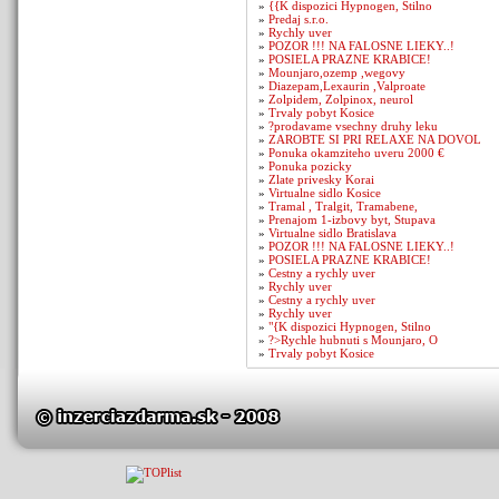
»
{{K dispozici Hypnogen, Stilno
»
Predaj s.r.o.
»
Rychly uver
»
POZOR !!! NA FALOSNE LIEKY..!
»
POSIELA PRAZNE KRABICE!
»
Mounjaro,ozemp ,wegovy
»
Diazepam,Lexaurin ,Valproate
»
Zolpidem, Zolpinox, neurol
»
Trvaly pobyt Kosice
»
?prodavame vsechny druhy leku
»
ZAROBTE SI PRI RELAXE NA DOVOL
»
Ponuka okamziteho uveru 2000 €
»
Ponuka pozicky
»
Zlate privesky Korai
»
Virtualne sidlo Kosice
»
Tramal , Tralgit, Tramabene,
»
Prenajom 1-izbovy byt, Stupava
»
Virtualne sidlo Bratislava
»
POZOR !!! NA FALOSNE LIEKY..!
»
POSIELA PRAZNE KRABICE!
»
Cestny a rychly uver
»
Rychly uver
»
Cestny a rychly uver
»
Rychly uver
»
"{K dispozici Hypnogen, Stilno
»
?>Rychle hubnuti s Mounjaro, O
»
Trvaly pobyt Kosice