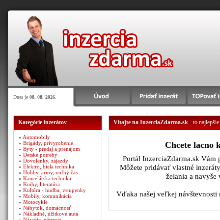
Dnes je
08. 08. 2026
.
Kategórie inzerátov
Vitajte na InzerciaZdarma.sk
- to najlepšie
»
Automobily
»
Brigády, privyrobenie
Chcete lacno 
»
Byty - predaj a prenájom
»
Detské potreby
Portál InzerciaZdarma.sk Vám p
»
Dovolenky, zájazdy
Môžete pridávať vlastné inzerát
»
Elektro, biela technika
»
Hobby, army, voľný čas
želania a navyše
»
Kancelárska technika
»
Knihy, literatúra
»
Kultúra - hudba, vstupenky
Vďaka našej veľkej návštevnosti 
»
Mobily, komunikácia
»
Motocykle
»
Nábytok, domácnosť
»
Nákladné, úžitkové autá
»
Náradie, nástroje