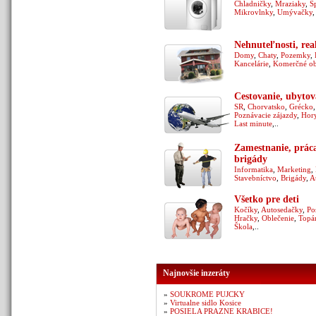
Chladničky
,
Mraziaky
,
Š
Mikrovlnky
,
Umývačky
Nehnuteľnosti, real
Domy
,
Chaty
,
Pozemky
,
Kancelárie
,
Komerčné ob
Cestovanie, ubytov
SR
,
Chorvatsko
,
Grécko
,
Poznávacie zájazdy
,
Hor
Last minute
,..
Zamestnanie, prác
brigády
Informatika
,
Marketing
,
Stavebníctvo
,
Brigády
,
A
Všetko pre deti
Kočíky
,
Autosedačky
,
Po
Hračky
,
Oblečenie
,
Topá
Škola
,..
Najnovšie inzeráty
»
SOUKROME PUJCKY
»
Virtualne sidlo Kosice
»
POSIELA PRAZNE KRABICE!