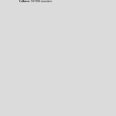
Celkovo
: 947006 inzerátov